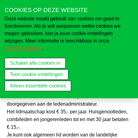
Sla
COOKIES OP DEZE WEBSITE
links
Deze website maakt gebruik van cookies om goed te
over
Menu
Naar knnv.nl
functioneren. Als je wilt aanpassen welke cookies we
Spring
mogen gebruiken, kan je jouw cookie-instellingen
naar
wijzigen. Meer informatie is beschikbaar in onze
Naar overzicht afdelingen
de
privacyverklaring
.
navigatie
Lid worden
Contact
Spring
Schakel alle cookies in
naar
Toon cookie-instellingen
de
inhoud
Alleen essentiële cookies
Wil je lid worden van de KNNV-afdeling Epe-Heerde?
Vul het formulier hieronder in en je verzoek wordt
doorgegeven aan de ledenadministrateur.
Het lidmaatschap kost € 35,- per jaar. Huisgenootleden,
combileden en jongerenleden tot en met 30 jaar betalen
€ 15,-.
Je kunt ook algemeen lid worden van de landelijke