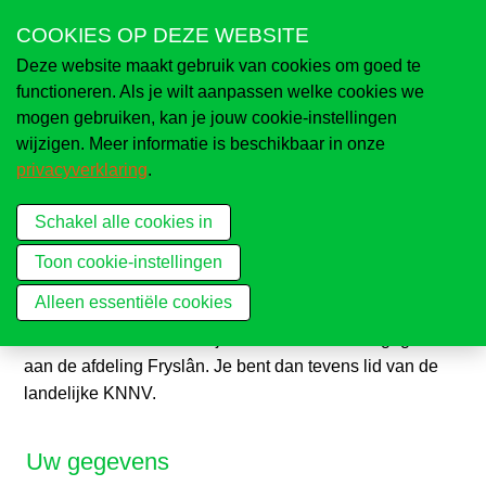
Sla
COOKIES OP DEZE WEBSITE
links
Deze website maakt gebruik van cookies om goed te
over
Menu
Naar knnv.nl
functioneren. Als je wilt aanpassen welke cookies we
Spring
mogen gebruiken, kan je jouw cookie-instellingen
naar
wijzigen. Meer informatie is beschikbaar in onze
Naar overzicht afdelingen
de
privacyverklaring
.
navigatie
Lid worden
Contact
Spring
Schakel alle cookies in
naar
Toon cookie-instellingen
de
inhoud
Alleen essentiële cookies
Wil je lid worden van de KNNV-afdeling Fryslân? Vul het
formulier hieronder in en je verzoek wordt doorgegeven
aan de afdeling Fryslân. Je bent dan tevens lid van de
landelijke KNNV.
Uw gegevens